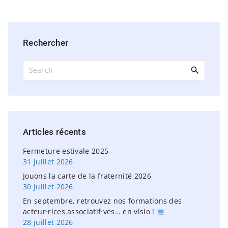
Rechercher
S
e
a
r
c
h
Articles
récents
f
o
Fermeture estivale 2025
r
31 juillet 2026
:
Jouons la carte de la fraternité 2026
30 juillet 2026
En septembre, retrouvez nos formations des
acteur·rices associatif·ves… en visio !
28 juillet 2026