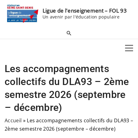
S
Ligue de l'enseignement – FOL 93
k
Un avenir par l'éducation populaire
i
p
t
o
c
o
Les accompagnements
n
t
collectifs du DLA93 – 2ème
e
semestre 2026 (septembre
n
t
– décembre)
Accueil
»
Les accompagnements collectifs du DLA93 –
2ème semestre 2026 (septembre – décembre)