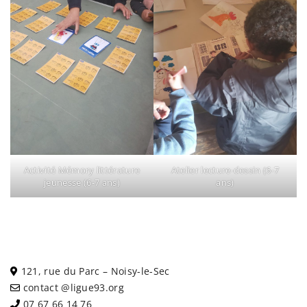
Activité Mémory littérature
Atelier lecture-dessin (6-7
jeunesse (6-7 ans)
ans)
121, rue du Parc – Noisy-le-Sec
contact @ligue93.org
07 67 66 14 76