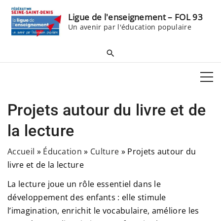
S
Ligue de l'enseignement – FOL 93
k
Un avenir par l'éducation populaire
i
p
t
o
c
o
Projets autour du livre et de
n
t
la lecture
e
Accueil
»
Éducation
»
Culture
»
Projets autour du
n
livre et de la lecture
t
La lecture joue un rôle essentiel dans le
développement des enfants : elle stimule
l’imagination, enrichit le vocabulaire, améliore les