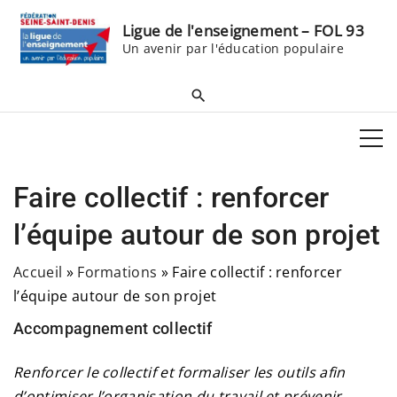
S
Ligue de l'enseignement – FOL 93
k
Un avenir par l'éducation populaire
i
p
t
o
c
o
Faire collectif : renforcer
n
t
l’équipe autour de son projet
e
Accueil
»
Formations
»
Faire collectif : renforcer
n
l’équipe autour de son projet
t
Accompagnement collectif
Renforcer le collectif et formaliser les outils afin
d’optimiser l’organisation du travail et prévenir