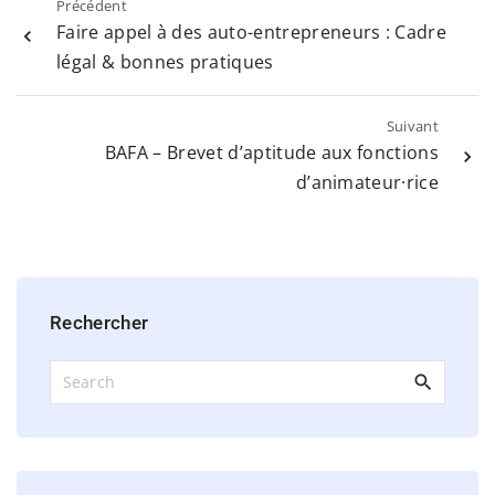
Précédent
Faire appel à des auto-entrepreneurs : Cadre
légal & bonnes pratiques
Suivant
BAFA – Brevet d’aptitude aux fonctions
d’animateur·rice
Rechercher
S
e
a
r
c
h