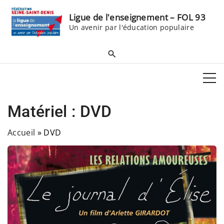
S
Ligue de l'enseignement – FOL 93
k
Un avenir par l'éducation populaire
i
p
t
o
c
o
Matériel :
DVD
n
t
Accueil
»
DVD
e
n
t