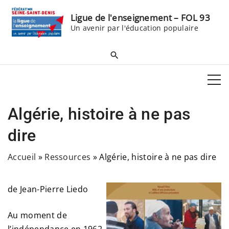
S
Ligue de l'enseignement – FOL 93
k
Un avenir par l'éducation populaire
i
p
t
o
c
o
Algérie, histoire à ne pas
n
t
dire
e
Accueil
»
Ressources
»
Algérie, histoire à ne pas dire
n
t
de Jean-Pierre Liedo
Au moment de