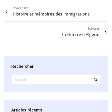
Précédent
Histoire et mémoires des immigrations
Suivant
La Guerre d’Algérie
Rechercher
S
e
a
r
c
h
Articles
récents
f