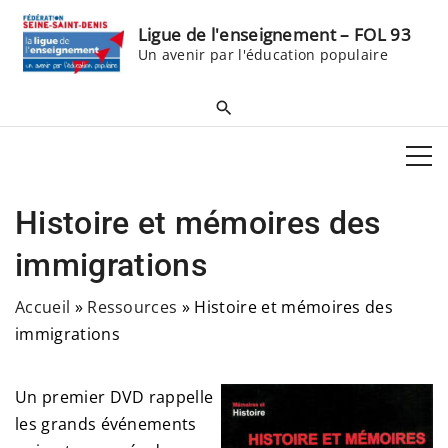
S
Ligue de l'enseignement – FOL 93
k
Un avenir par l'éducation populaire
i
p
t
o
c
o
Histoire et mémoires des
n
t
immigrations
e
Accueil
»
Ressources
»
Histoire et mémoires des
n
immigrations
t
Un premier DVD rappelle
les grands événements