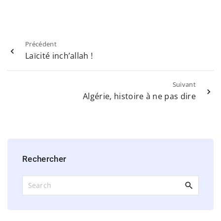
Précédent
Laïcité inch’allah !
Suivant
Algérie, histoire à ne pas dire
Rechercher
S
e
a
r