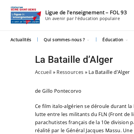
S
k
Ligue de l'enseignement – FOL 93
Un avenir par l'éducation populaire
i
p
t
Actualités
Qui sommes-nous ?
Éducation
o
c
Histoire
Citoyenneté
numérique
La Bataille d’Alger
o
Équipe
Remobilisati
n
Partenaires
scolaire et C
Accueil
»
Ressources
»
La Bataille d’Alger
t
Nous rejoindre
Questions d
Affilier son
société
association
e
de Gillo Pontecorvo
Culture
n
t
Ce film italo-algérien se déroule durant la 
lutte entre les militants du FLN (Front de l
parachutistes français de la 10e division p
réalité par le Général Jacques Massu. Une