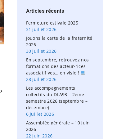
h
Articles
récents
f
o
Fermeture estivale 2025
r
31 juillet 2026
:
Jouons la carte de la fraternité
2026
30 juillet 2026
En septembre, retrouvez nos
formations des acteur·rices
associatif·ves… en visio !
28 juillet 2026
Les accompagnements
collectifs du DLA93 – 2ème
semestre 2026 (septembre –
décembre)
6 juillet 2026
Assemblée générale – 10 juin
2026
22 juin 2026