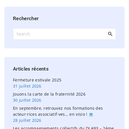
Rechercher
S
e
a
r
c
h
Articles
récents
f
o
Fermeture estivale 2025
r
31 juillet 2026
:
Jouons la carte de la fraternité 2026
30 juillet 2026
En septembre, retrouvez nos formations des
acteur·rices associatif·ves… en visio !
28 juillet 2026
Les accompagnements collectifs du DLA93 – 2ème