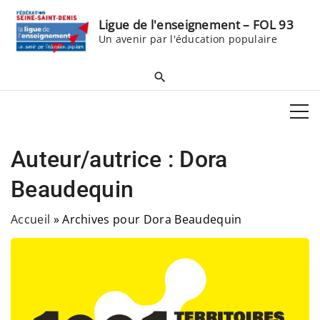
S
Ligue de l'enseignement – FOL 93
k
Un avenir par l'éducation populaire
i
p
t
o
c
o
Auteur/autrice :
Dora
n
t
Beaudequin
e
Accueil
»
Archives pour Dora Beaudequin
n
t