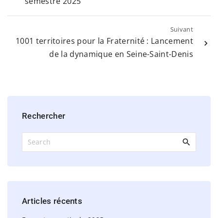
semestre 2025
Suivant
1001 territoires pour la Fraternité : Lancement
de la dynamique en Seine-Saint-Denis
Rechercher
S
e
a
r
c
h
Articles
récents
f
o