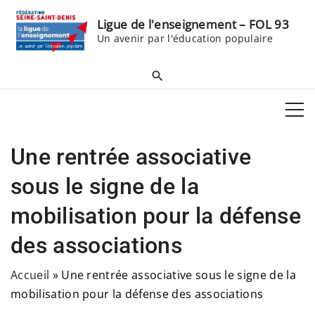
S
Ligue de l'enseignement – FOL 93
k
Un avenir par l'éducation populaire
i
p
t
o
c
o
Une rentrée associative
n
t
sous le signe de la
e
mobilisation pour la défense
n
t
des associations
Accueil
»
Une rentrée associative sous le signe de la
mobilisation pour la défense des associations