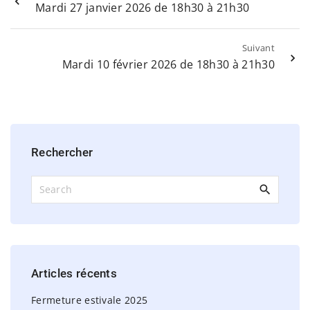
Mardi 27 janvier 2026 de 18h30 à 21h30
Suivant
Mardi 10 février 2026 de 18h30 à 21h30
Rechercher
S
e
a
r
c
h
Articles
récents
f
o
Fermeture estivale 2025
r