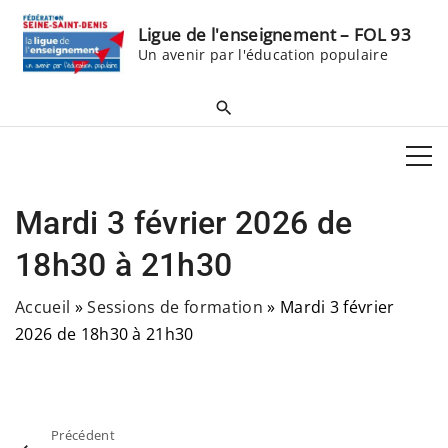
S
Ligue de l'enseignement – FOL 93
k
Un avenir par l'éducation populaire
i
p
t
o
c
o
Mardi 3 février 2026 de
n
t
18h30 à 21h30
e
Accueil
»
Sessions de formation
»
Mardi 3 février
n
2026 de 18h30 à 21h30
t
Précédent