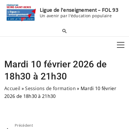
S
Ligue de l'enseignement – FOL 93
k
Un avenir par l'éducation populaire
i
p
t
o
c
o
Mardi 10 février 2026 de
n
t
18h30 à 21h30
e
Accueil
»
Sessions de formation
»
Mardi 10 février
n
2026 de 18h30 à 21h30
t
Précédent