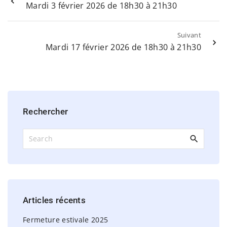
Mardi 3 février 2026 de 18h30 à 21h30
Suivant
Mardi 17 février 2026 de 18h30 à 21h30
Rechercher
S
e
a
r
c
h
Articles
récents
f
o
Fermeture estivale 2025
r