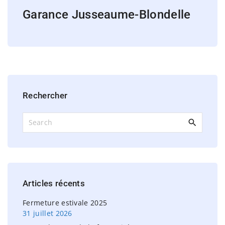
Garance Jusseaume-Blondelle
Rechercher
S
e
a
r
c
h
Articles
récents
f
o
Fermeture estivale 2025
r
31 juillet 2026
: