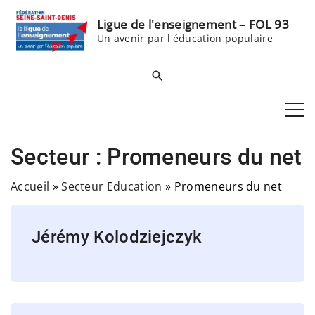
S
Ligue de l'enseignement – FOL 93
k
Un avenir par l'éducation populaire
i
p
t
o
c
o
Secteur :
Promeneurs du net
n
t
Accueil
»
Secteur Education
»
Promeneurs du net
e
n
Jérémy Kolodziejczyk
t