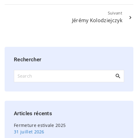
Suivant
Jérémy Kolodziejczyk
Rechercher
S
e
a
r
c
h
Articles
récents
f
o
Fermeture estivale 2025
r
31 juillet 2026
: