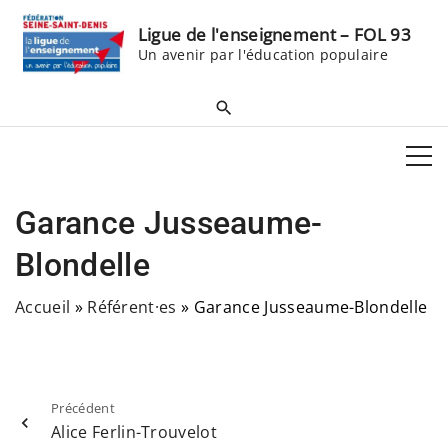
S
Ligue de l'enseignement – FOL 93
k
Un avenir par l'éducation populaire
i
p
t
o
c
o
Garance Jusseaume-
n
t
Blondelle
e
Accueil
»
Référent·es
»
Garance Jusseaume-Blondelle
n
t
Précédent
Alice Ferlin-Trouvelot