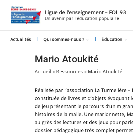
S
k
Ligue de l'enseignement – FOL 93
Un avenir par l'éducation populaire
i
p
t
Actualités
Qui sommes-nous ?
Éducation
o
c
Histoire
Citoyenneté
numérique
Mario Atoukité
o
Équipe
Remobilisati
n
Partenaires
scolaire et C
Accueil
»
Ressources
»
Mario Atoukité
t
Nous rejoindre
Questions d
Affilier son
société
association
e
Réalisée par l’association La Turmelière – 
Culture
n
constituée de livres et d’objets évoquant l
t
de jeu présentant le parcours d’un migran
histoires de la malle. Une marionnette, M
au grès des lectures et des jeux pour parle
dossier pédagogique très complet permet l