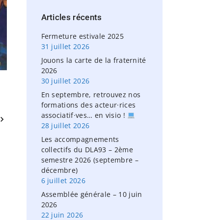
h
Articles
récents
f
o
Fermeture estivale 2025
r
31 juillet 2026
:
Jouons la carte de la fraternité
2026
30 juillet 2026
En septembre, retrouvez nos
formations des acteur·rices
associatif·ves… en visio !
28 juillet 2026
Les accompagnements
collectifs du DLA93 – 2ème
semestre 2026 (septembre –
décembre)
6 juillet 2026
Assemblée générale – 10 juin
2026
22 juin 2026