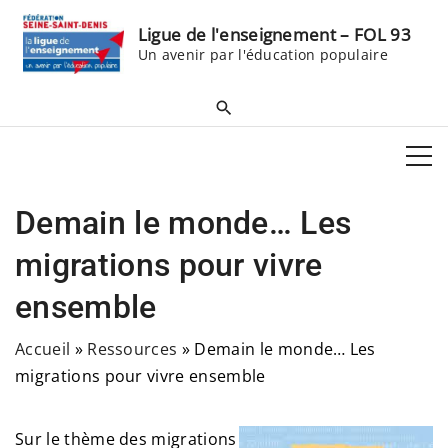
S
Ligue de l'enseignement – FOL 93
k
Un avenir par l'éducation populaire
i
p
t
o
c
o
Demain le monde… Les
n
t
migrations pour vivre
e
ensemble
n
t
Accueil
»
Ressources
»
Demain le monde… Les
migrations pour vivre ensemble
Sur le thème des migrations