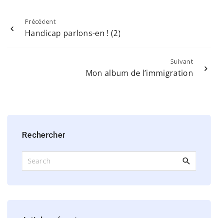
Précédent
Handicap parlons-en ! (2)
Suivant
Mon album de l’immigration
Rechercher
S
e
a
r
c
h