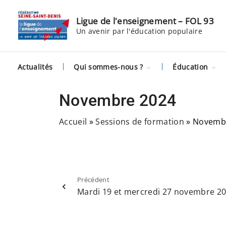
S
k
Ligue de l'enseignement – FOL 93
Un avenir par l'éducation populaire
i
p
t
Actualités
Qui sommes-nous ?
Éducation
o
c
Histoire
Citoyenneté
numérique
Novembre 2024
o
Équipe
Remobilisati
n
Partenaires
scolaire et C
Accueil
»
Sessions de formation
»
Novemb
t
Nous rejoindre
Questions d
Affilier son
société
association
e
Culture
n
t
Précédent
Mardi 19 et mercredi 27 novembre 2