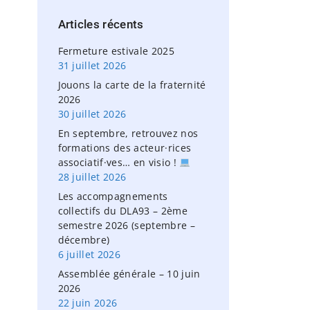
h
Articles
récents
f
o
Fermeture estivale 2025
r
31 juillet 2026
:
Jouons la carte de la fraternité
2026
30 juillet 2026
En septembre, retrouvez nos
formations des acteur·rices
associatif·ves… en visio !
28 juillet 2026
Les accompagnements
collectifs du DLA93 – 2ème
semestre 2026 (septembre –
décembre)
6 juillet 2026
Assemblée générale – 10 juin
2026
22 juin 2026