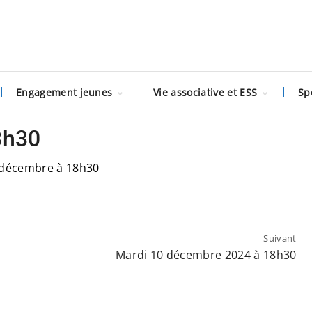
Engagement jeunes
Vie associative et ESS
Sp
Service civique
Le Dispositif local
La parentalité à
d’accompagnement
8h30
l’ère du
Junior association
numérique
on
Point d’appui à la vie
ACTE
Formation des
PS
associative
Les parcours
 décembre à 18h30
élèves délégué·es
Les ateliers relais
éducatifs
e
Permanences
Laïcité et liberté
Formation BAFA
itinérantes vie
Démission
Les Promeneurs
d’expression
associative
impossible
du net
Lutte contre les
« Lire et faire lire
Vivre ensemble –
discriminations
», la lecture en
Fri For Mobberi
partage
Suivant
Prévention des
Mardi 10 décembre 2024 à 18h30
violences sexistes
Projets autour du
et sexuelles
livre et de la
lecture
Ciné-débat