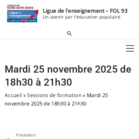
S
Ligue de l'enseignement – FOL 93
k
Un avenir par l'éducation populaire
i
p
t
o
c
o
Mardi 25 novembre 2025 de
n
t
18h30 à 21h30
e
Accueil
»
Sessions de formation
»
Mardi 25
n
novembre 2025 de 18h30 à 21h30
t
Précédent