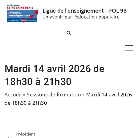
S
Ligue de l'enseignement – FOL 93
k
Un avenir par l'éducation populaire
i
p
t
o
c
o
Mardi 14 avril 2026 de
n
t
18h30 à 21h30
e
Accueil
»
Sessions de formation
»
Mardi 14 avril 2026
n
de 18h30 à 21h30
t
Précédent