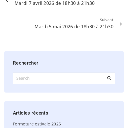
Mardi 7 avril 2026 de 18h30 à 21h30
Suivant
Mardi 5 mai 2026 de 18h30 à 21h30
Rechercher
S
e
a
r
c
h
Articles
récents
f
o
Fermeture estivale 2025
r