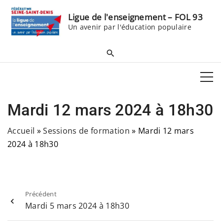
S
Ligue de l'enseignement – FOL 93
k
Un avenir par l'éducation populaire
i
p
t
o
c
o
Mardi 12 mars 2024 à 18h30
n
t
Accueil
»
Sessions de formation
»
Mardi 12 mars
e
2024 à 18h30
n
t
Précédent
Mardi 5 mars 2024 à 18h30