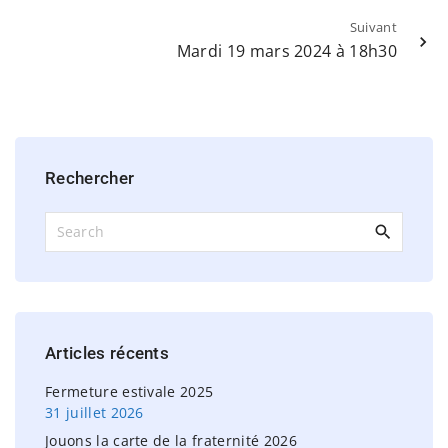
Suivant
Mardi 19 mars 2024 à 18h30
Rechercher
S
e
a
r
c
h
Articles
récents
f
o
Fermeture estivale 2025
r
31 juillet 2026
:
Jouons la carte de la fraternité 2026