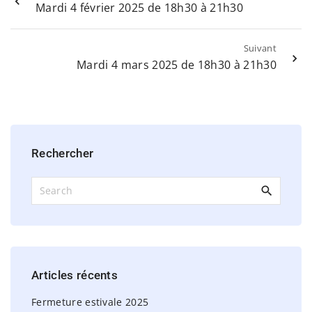
Mardi 4 février 2025 de 18h30 à 21h30
Suivant
Mardi 4 mars 2025 de 18h30 à 21h30
Rechercher
S
e
a
r
c
h
Articles
récents
f
o
Fermeture estivale 2025
r