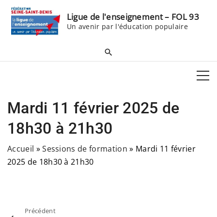
S
Ligue de l'enseignement – FOL 93
k
Un avenir par l'éducation populaire
i
p
t
o
c
o
Mardi 11 février 2025 de
n
t
18h30 à 21h30
e
Accueil
»
Sessions de formation
»
Mardi 11 février
n
2025 de 18h30 à 21h30
t
Précédent