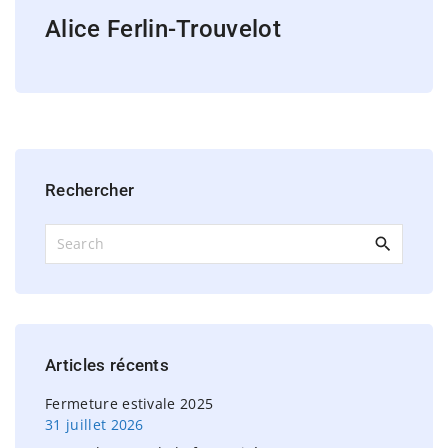
Alice Ferlin-Trouvelot
Rechercher
S
e
a
r
c
h
Articles
récents
f
o
Fermeture estivale 2025
r
31 juillet 2026
: