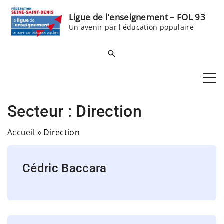
S
Ligue de l'enseignement – FOL 93
k
Un avenir par l'éducation populaire
i
p
t
o
c
o
Secteur :
Direction
n
t
Accueil
»
Direction
e
n
Cédric Baccara
t