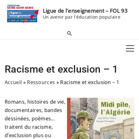
S
Ligue de l'enseignement – FOL 93
k
Un avenir par l'éducation populaire
i
p
t
o
c
o
Racisme et exclusion – 1
n
t
Accueil
»
Ressources
»
Racisme et exclusion – 1
e
n
Romans, histoires de vie,
t
documentaires, bandes
dessinées, poèmes…
traitent du racisme,
d’exclusion plus ou