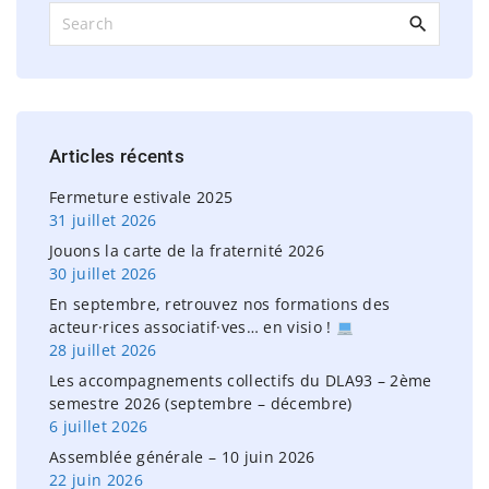
S
e
a
r
c
h
Articles
récents
f
o
Fermeture estivale 2025
r
31 juillet 2026
:
Jouons la carte de la fraternité 2026
30 juillet 2026
En septembre, retrouvez nos formations des
acteur·rices associatif·ves… en visio !
28 juillet 2026
Les accompagnements collectifs du DLA93 – 2ème
semestre 2026 (septembre – décembre)
6 juillet 2026
Assemblée générale – 10 juin 2026
22 juin 2026