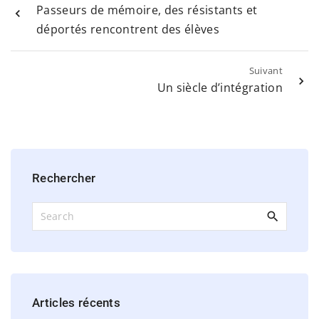
Passeurs de mémoire, des résistants et
déportés rencontrent des élèves
Suivant
Un siècle d’intégration
Rechercher
S
e
a
r
c
h
Articles
récents
f