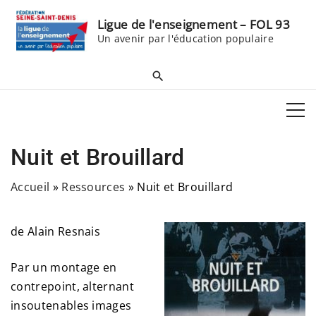
S
Ligue de l'enseignement – FOL 93
k
Un avenir par l'éducation populaire
i
p
t
o
c
o
Nuit et Brouillard
n
t
Accueil
»
Ressources
»
Nuit et Brouillard
e
n
de Alain Resnais
t
Par un montage en
contrepoint, alternant
insoutenables images