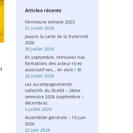
h
Articles
récents
f
o
Fermeture estivale 2025
r
31 juillet 2026
:
Jouons la carte de la fraternité
2026
30 juillet 2026
En septembre, retrouvez nos
formations des acteur·rices
associatif·ves… en visio !
28 juillet 2026
Les accompagnements
collectifs du DLA93 – 2ème
semestre 2026 (septembre –
décembre)
6 juillet 2026
Assemblée générale – 10 juin
2026
22 juin 2026