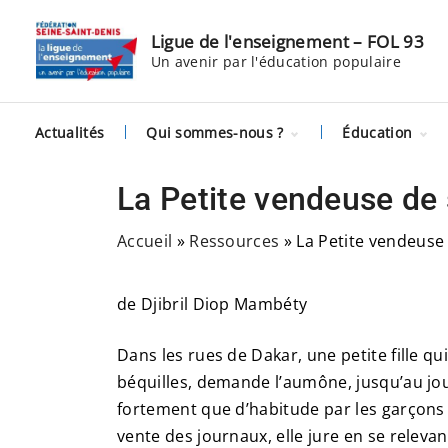
S
k
Ligue de l'enseignement – FOL 93
Un avenir par l'éducation populaire
i
p
t
Actualités
Qui sommes-nous ?
Éducation
o
c
Histoire
Citoyenneté
numérique
La Petite vendeuse de 
o
Équipe
Remobilisati
n
Partenaires
scolaire et C
Accueil
»
Ressources
»
La Petite vendeuse 
t
Nous rejoindre
Questions d
Affilier son
société
association
e
de Djibril Diop Mambéty
Culture
n
t
Dans les rues de Dakar, une petite fille qui
béquilles, demande l’aumône, jusqu’au jo
fortement que d’habitude par les garçons
vente des journaux, elle jure en se relevan