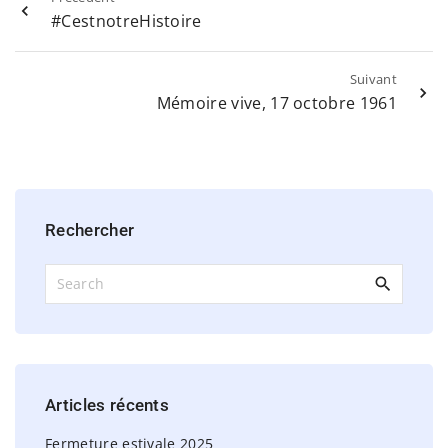
#CestnotreHistoire
Suivant
Mémoire vive, 17 octobre 1961
Rechercher
S
e
a
r
c
h
Articles
récents
f
o
Fermeture estivale 2025