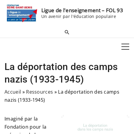
S
Ligue de l'enseignement – FOL 93
k
Un avenir par l'éducation populaire
i
p
t
o
c
o
La déportation des camps
n
t
nazis (1933-1945)
e
Accueil
»
Ressources
»
La déportation des camps
n
nazis (1933-1945)
t
Imaginé par la
Fondation pour la