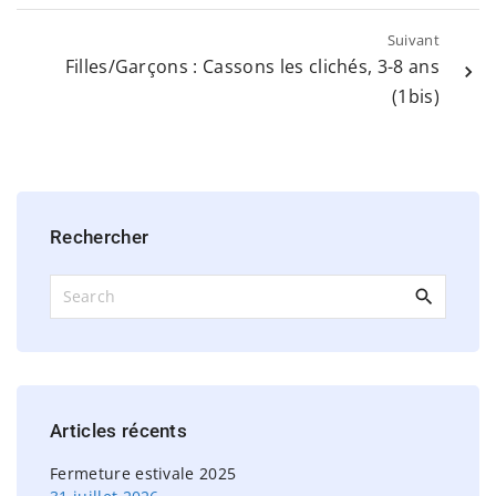
Suivant
Filles/Garçons : Cassons les clichés, 3-8 ans
(1bis)
Rechercher
S
e
a
r
c
h
Articles
récents
f
o
Fermeture estivale 2025
r