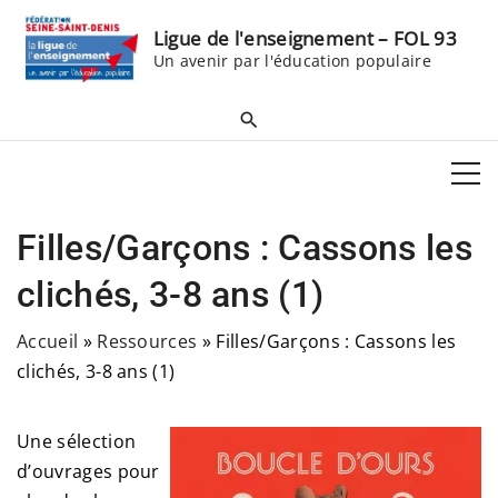
S
Ligue de l'enseignement – FOL 93
k
Un avenir par l'éducation populaire
i
p
t
o
c
o
Filles/Garçons : Cassons les
n
t
clichés, 3-8 ans (1)
e
Accueil
»
Ressources
»
Filles/Garçons : Cassons les
n
clichés, 3-8 ans (1)
t
Une sélection
d’ouvrages pour