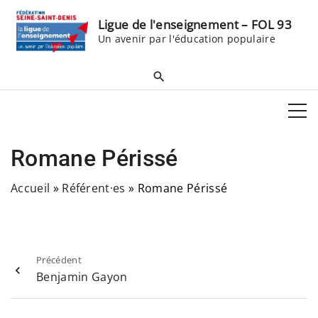
S
Ligue de l'enseignement – FOL 93
k
Un avenir par l'éducation populaire
i
p
t
o
c
o
Romane Périssé
n
t
Accueil
»
Référent·es
»
Romane Périssé
e
n
t
Précédent
Benjamin Gayon