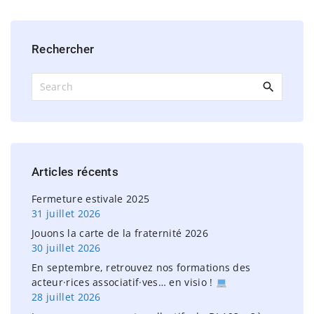
Rechercher
S
e
a
r
c
h
Articles
récents
f
o
Fermeture estivale 2025
r
31 juillet 2026
:
Jouons la carte de la fraternité 2026
30 juillet 2026
En septembre, retrouvez nos formations des
acteur·rices associatif·ves… en visio !
28 juillet 2026