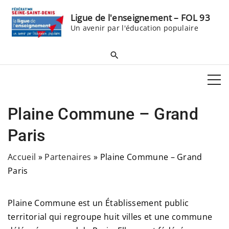
S
Ligue de l'enseignement – FOL 93
k
Un avenir par l'éducation populaire
i
p
t
o
c
o
Plaine Commune – Grand
n
t
Paris
e
Accueil
»
Partenaires
»
Plaine Commune – Grand
n
Paris
t
Plaine Commune est un Établissement public
territorial qui regroupe huit villes et une commune