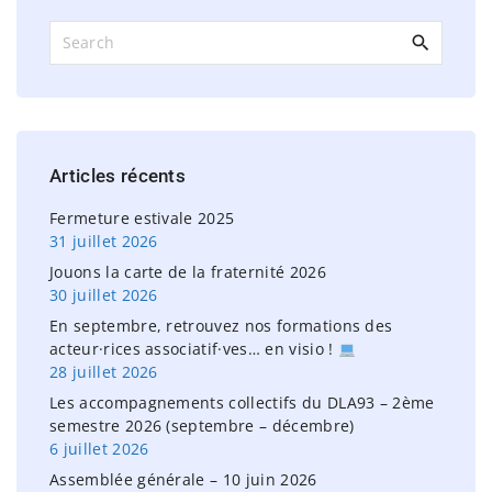
S
e
a
r
c
h
Articles
récents
f
o
Fermeture estivale 2025
r
31 juillet 2026
:
Jouons la carte de la fraternité 2026
30 juillet 2026
En septembre, retrouvez nos formations des
acteur·rices associatif·ves… en visio !
28 juillet 2026
Les accompagnements collectifs du DLA93 – 2ème
semestre 2026 (septembre – décembre)
6 juillet 2026
Assemblée générale – 10 juin 2026