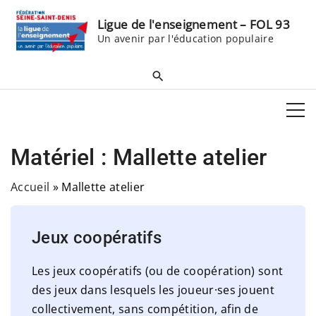
S
Ligue de l'enseignement – FOL 93
k
Un avenir par l'éducation populaire
i
p
t
o
c
o
Matériel :
Mallette atelier
n
t
Accueil
»
Mallette atelier
e
n
Jeux coopératifs
t
Les jeux coopératifs (ou de coopération) sont
des jeux dans lesquels les joueur·ses jouent
collectivement, sans compétition, afin de