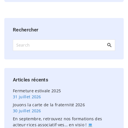
Rechercher
S
e
a
r
c
h
Articles
récents
f
o
Fermeture estivale 2025
r
31 juillet 2026
:
Jouons la carte de la fraternité 2026
30 juillet 2026
En septembre, retrouvez nos formations des
acteur·rices associatif·ves… en visio !