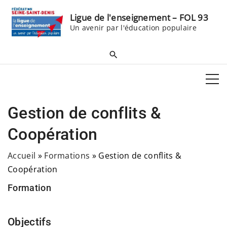
S
Ligue de l'enseignement – FOL 93
k
Un avenir par l'éducation populaire
i
p
t
o
c
o
Gestion de conflits &
n
t
Coopération
e
Accueil
»
Formations
»
Gestion de conflits &
n
Coopération
t
Formation
Objectifs