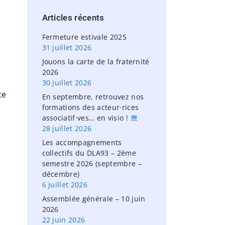
h
Articles
récents
f
o
Fermeture estivale 2025
r
31 juillet 2026
:
Jouons la carte de la fraternité
2026
30 juillet 2026
ce
En septembre, retrouvez nos
formations des acteur·rices
associatif·ves… en visio !
28 juillet 2026
Les accompagnements
collectifs du DLA93 – 2ème
semestre 2026 (septembre –
décembre)
6 juillet 2026
Assemblée générale – 10 juin
2026
22 juin 2026