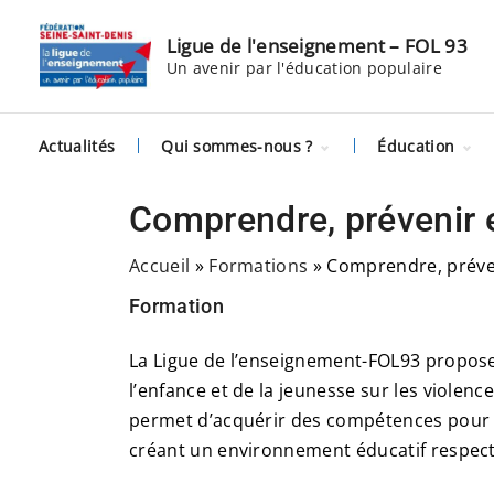
S
k
Ligue de l'enseignement – FOL 93
Un avenir par l'éducation populaire
i
p
t
Actualités
Qui sommes-nous ?
Éducation
o
c
Histoire
Citoyenneté
numérique
Comprendre, prévenir e
o
Équipe
Remobilisati
n
Partenaires
scolaire et C
Accueil
»
Formations
»
Comprendre, préveni
t
Nous rejoindre
Questions d
Affilier son
société
Formation
association
e
Culture
n
La Ligue de l’enseignement-FOL93 propose 
t
l’enfance et de la jeunesse sur les violenc
permet d’acquérir des compétences pour ide
créant un environnement éducatif respectu