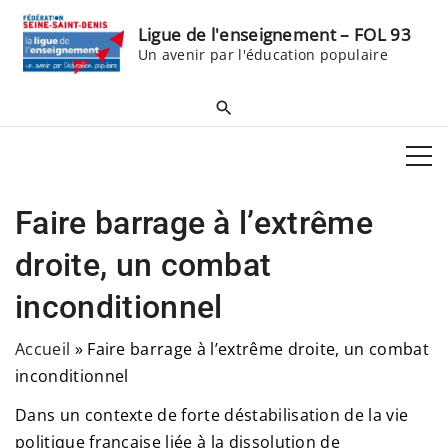
S
Ligue de l'enseignement – FOL 93
k
Un avenir par l'éducation populaire
i
p
t
o
c
o
Faire barrage à l’extrême
n
t
droite, un combat
e
inconditionnel
n
t
Accueil
»
Faire barrage à l’extrême droite, un combat
inconditionnel
Dans un contexte de forte déstabilisation de la vie
politique française liée à la dissolution de