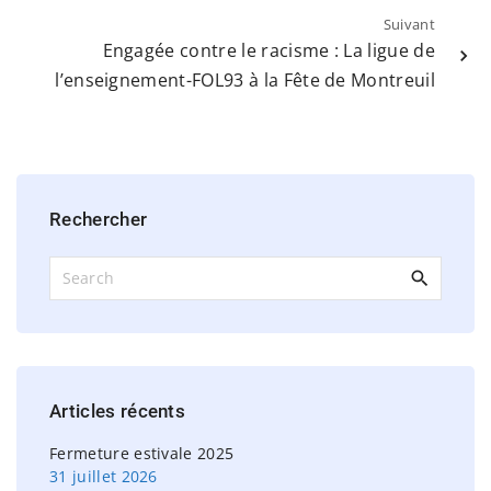
Suivant
Engagée contre le racisme : La ligue de
l’enseignement-FOL93 à la Fête de Montreuil
Rechercher
S
e
a
r
c
h
Articles
récents
f
o
Fermeture estivale 2025
r
31 juillet 2026
: